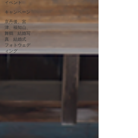
イベント
キャンペーン
京丹後、宮
津、福知山、
舞鶴 結婚写
真 結婚式
フォトウェデ
ィング