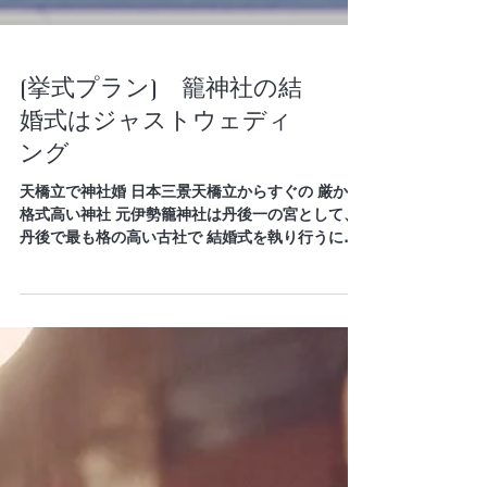
[挙式プラン] 籠神社の結
婚式はジャストウェディ
ング
天橋立で神社婚 日本三景天橋立からすぐの 厳かで
格式高い神社 元伊勢籠神社は丹後一の宮として、
丹後で最も格の高い古社で 結婚式を執り行うには
最適で 関西随一の神社です。 格調高い伝統的な結
婚式を 伝統的な神社で挙げる結婚式を 歴史のある
神社で厳かに 披露宴会場への移動は...