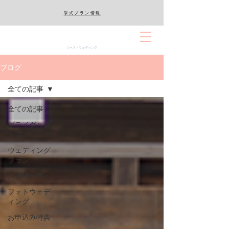
​挙式プラン情報
ジャストウェディング
ブログ
全ての記事
全ての記事
ブライダルフ
ェア
ウェディング
プラン
お客様の声
フォトウェデ
ィング
お申込み特典