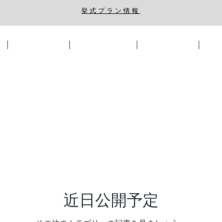
​挙式プラン情報
挙式・披露宴会場
ウェディングプラン
ブライダルフェア
フォ
近日公開予定