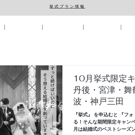
​挙式プラン情報
挙式・披露宴会場
ウェディングプラン
ブライダルフェア
フォ
10月挙式限定キ
丹後・宮津・舞
波・神戸三田
『挙式』 を申込むと 『フォトウェディング』 がついてく
る！そんな期間限定キャンペ
月は結婚式のベストシーズン Chap