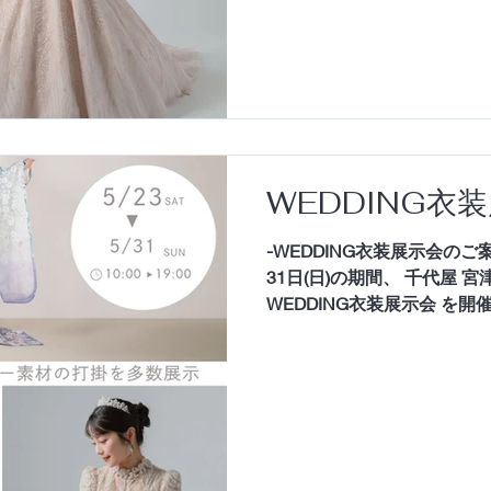
い。 YI-JU アジア人の肌
魅了する、YIJUのラグジュア
みならず世界中の花嫁から
トな世界観を確立してきたド
取り入れながらも流行に左
纏う人の品格を自然に引き
全身に施されたハンドメイ
WEDDING衣
を受けるたびに繊細な表情
たびに、深く静かな輝きを
-WEDDING衣装展示会のご案内
ウェディングドレス、和装を豊
31日(日)の期間、 千代屋 
ロケーション撮影にぴった
WEDDING衣装展示会 を
ィングドレス・カラードレ
感あふれる新作衣装まで一
示会です。 「どんな衣装が
洋装も気になる」 そんな方
でご提案いたします。 人生
分らしく。 運命の一着に出
さい。 YI-JU アジア人の