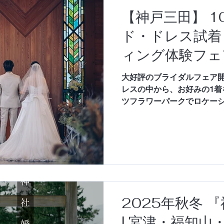
【神戸三田】 10
ド・ドレス試着
ィング体験フェ
大好評のブライダルフェア開
レスの中から、お好みの1着
ツフラワーパークでロケー
ェアです。もちろん新郎さま
婚式するか迷っていて......
2025年秋冬 
| 宮津・福知山