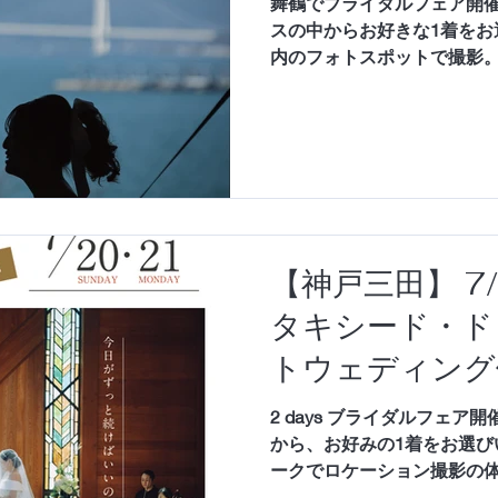
舞鶴でブライダルフェア開催
スの中からお好きな1着をお
内のフォトスポットで撮影
談とランチも無料ご招待い
【神戸三田】 7/2
タキシード・ド
トウェディング
2 days ブライダルフェア
から、お好みの1着をお選び
ークでロケーション撮影の
ちろん新郎さまのタキシード