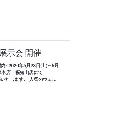
になじむドレス 世界中の花嫁を
リードレス YIJUは、韓国の
愛され、ユニークでエレガン
レスブランド。 トレンドを
右されない美しさを追求し、
立てるデザインが魅力です。
ドのビーディング刺繍は、光
装展示会 開催
を変え、動くたび、振り返る
放ちます。 ■見どころその①
- 2026年5月23日(土)～5月
富にご用意 CHIYOYAでは
宮津本店・福知山店にて
りな軽やかな
開催いたします。 人気のウェデ
ス・和装をはじめ、トレンド
度にご覧いただける特別な展
あるかわからない」 「和装も
にも、衣装選びからトータル
で一番特別な日を、もっと自
会える時間をぜひご体感くだ
肌になじむドレス 世界中の花嫁