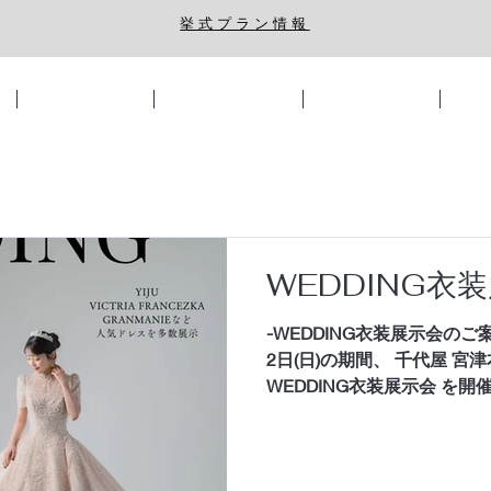
​挙式プラン情報
挙式・披露宴会場
ウェディングプラン
ブライダルフェア
フォ
WEDDING衣
-WEDDING衣装展示会のご案内
2日(日)の期間、 千代屋 
WEDDING衣装展示会 を開
憧れていたドレス」 「ずっ
だけでは伝わりきらない美
めていただけます。 「こん
い自分に出会った」 そんな