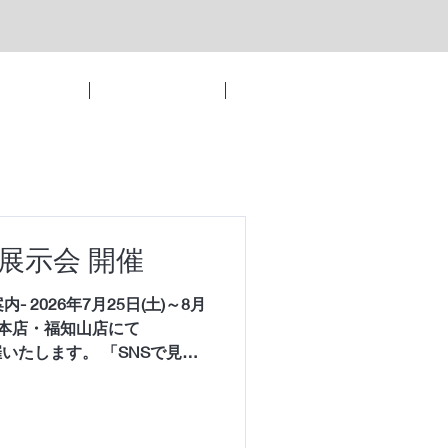
トウェディング
パーティーレポート
もっと見る
装展示会 開催
- 2026年7月25日(土)～8月
宮津本店・福知山店にて
催いたします。 「SNSで見て
と着てみたかった和装」 写真
しさを、実際に試着して確か
な衣装が着たかった」 「新し
新しい発見をご体感くださ