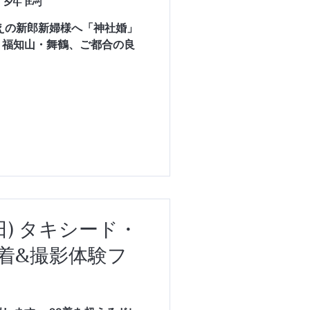
考えの新郎新婦様へ「神社婚」
・福知山・舞鶴、ご都合の良
日) タキシード・
着&撮影体験フ