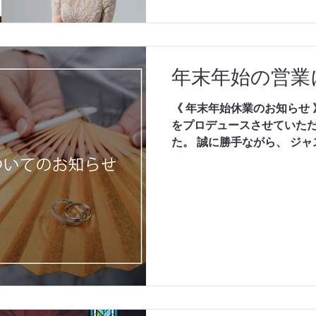
を魅了する、YIJUのラグジュ
のみならず世界中の花嫁か
ントな世界観を確立してきた
を取り入れながらも流行に
年末年始の営業
し、纏う人の品格を自然に
す。 全身に施されたハンド
⁡⁡⁡《 年末年始休業のお知らせ 
は、光を受けるたびに繊細
をプロデュースさせていた
り返るたびに、深く静かな輝き
た。 誠に勝手ながら、⁡ ⁡
休業を下記の通りとさせていた
(火)〜1月1日(木) 期間中
つきましては、 1月2日(金
ます ⁡⁡ ⁡⁡ ⁡─────────
Just Wedding ‐ジャストウェ
────────────── 公
https://lin.ee/9Pbhfoe