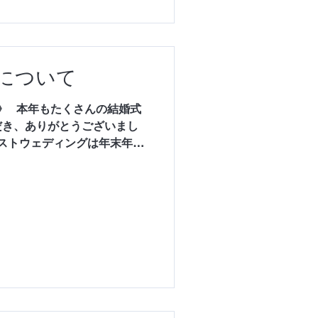
アリードレス YIJUは、韓国
ら愛され、ユニークでエレガ
ドレスブランド。 トレンド
左右されない美しさを追求
について
引き立てるデザインが魅力で
メイドのビーディング刺繍
》⁡ ⁡ ⁡ 本年もたくさんの結婚式
な表情を変え、動くたび、振
だき、ありがとうございまし
を放ちます。...
ジャストウェディングは年末年始
だきます。 12月23日
にいただきましたお問い合わせに
)より⁡順次ご連絡させていただき
───── ウェディングプロデュース
ディング‐ ℡0773-25-5558
式LINEからのご予約も受付中！