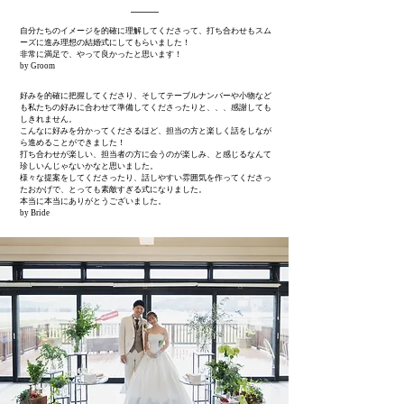
自分たちのイメージを的確に理解してくださって、打ち合わせもスム
ーズに進み理想の結婚式にしてもらいました！
非常に満足で、やって良かったと思います！
by Groom
好みを的確に把握してくださり、そしてテーブルナンバーや小物など
も私たちの好みに合わせて準備してくださったりと、、、感謝しても
しきれません。
こんなに好みを分かってくださるほど、担当の方と楽しく話をしなが
ら進めることができました！
打ち合わせが楽しい、担当者の方に会うのが楽しみ、と感じるなんて
珍しいんじゃないかなと思いました。
様々な提案をしてくださったり、話しやすい雰囲気を作ってくださっ
たおかげで、とっても素敵すぎる式になりました。
本当に本当にありがとうございました。
by Bride