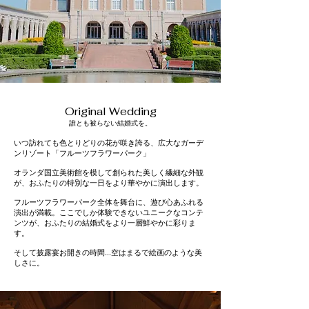
​Original Wedding
​誰とも被らない結婚式を。
いつ訪れても色とりどりの花が咲き誇る、
広大なガーデ
ンリゾート「フルーツフラワーパーク」
オランダ国立美術館を模して創られた美しく繊細な外観
が、おふたりの特別な一日をより華やかに演出します。
フルーツフラワーパーク全体を舞台に、
遊び心あふれる
演出が満載。ここでしか体験できないユニークなコンテ
ンツが、おふたりの結婚式をより一層鮮やかに彩りま
す。
そして披露宴お開きの時間...空はまるで絵画のような美
しさに。