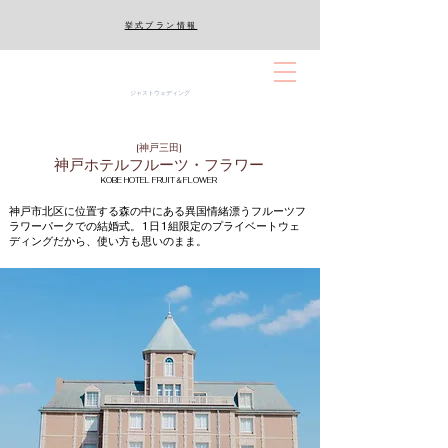
​挙式プラン情報
ジャストウェディング
[神戸三田]
​神戸ホテルフルーツ・フラワー
KOBE HOTEL FRUIT＆FLOWER
神戸市北区に位置する森の中にある異国情緒漂うフルーツフ
ラワーパークでの結婚式。1日1組限定のプライベートウェ
ディングだから、使い方も思いのまま。